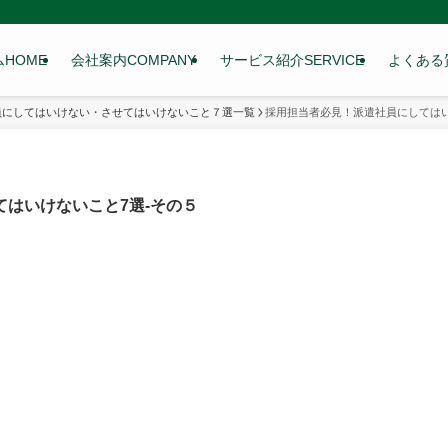
ム
HOME
会社案内
COMPANY
サービス紹介
SERVICE
よくある
員にしてはいけない・させてはいけないこと７選一覧
採用担当者必見！派遣社員にしてはい
はいけないこと7選-その５