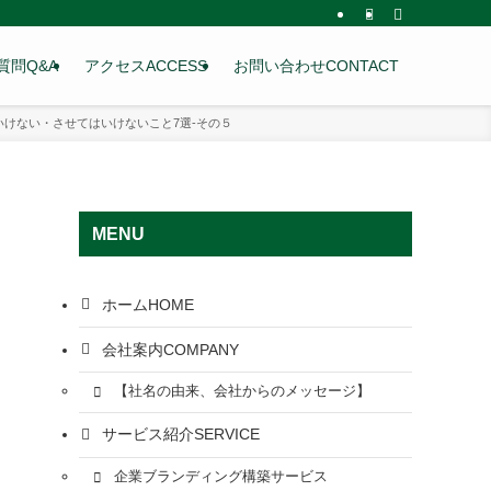
質問
Q&A
アクセス
ACCESS
お問い合わせ
CONTACT
けない・させてはいけないこと7選-その５
MENU
ホーム
HOME
会社案内
COMPANY
【社名の由来、会社からのメッセージ】
サービス紹介
SERVICE
企業ブランディング構築サービス